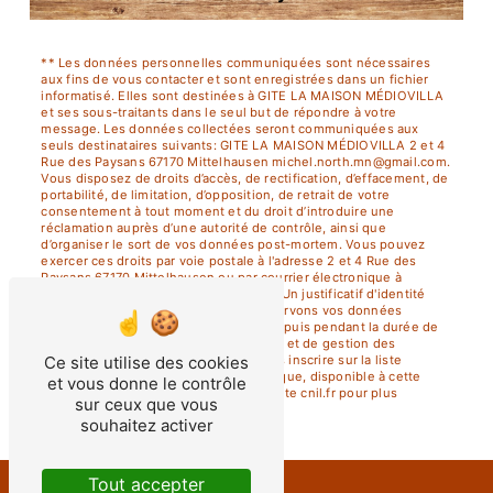
** Les données personnelles communiquées sont nécessaires
aux fins de vous contacter et sont enregistrées dans un fichier
informatisé. Elles sont destinées à GITE LA MAISON MÉDIOVILLA
et ses sous-traitants dans le seul but de répondre à votre
message. Les données collectées seront communiquées aux
seuls destinataires suivants: GITE LA MAISON MÉDIOVILLA 2 et 4
Rue des Paysans 67170 Mittelhausen michel.north.mn@gmail.com.
Vous disposez de droits d’accès, de rectification, d’effacement, de
portabilité, de limitation, d’opposition, de retrait de votre
consentement à tout moment et du droit d’introduire une
réclamation auprès d’une autorité de contrôle, ainsi que
d’organiser le sort de vos données post-mortem. Vous pouvez
exercer ces droits par voie postale à l'adresse 2 et 4 Rue des
Paysans 67170 Mittelhausen ou par courrier électronique à
l'adresse michel.north.mn@gmail.com. Un justificatif d'identité
pourra vous être demandé. Nous conservons vos données
pendant la période de prise de contact puis pendant la durée de
prescription légale aux fins probatoires et de gestion des
contentieux. Vous avez le droit de vous inscrire sur la liste
Ce site utilise des cookies
d'opposition au démarchage téléphonique, disponible à cette
et vous donne le contrôle
adresse:
Bloctel.gouv.fr
. Consultez le site cnil.fr pour plus
sur ceux que vous
d’informations sur vos droits.
souhaitez activer
Tout accepter