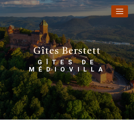
Panneau de gestion des cookies
Gîtes Berstett
GÎTES DE
MÉDIOVILLA